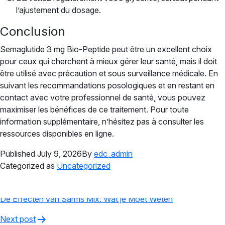
l’ajustement du dosage.
Conclusion
Semaglutide 3 mg Bio-Peptide peut être un excellent choix
pour ceux qui cherchent à mieux gérer leur santé, mais il doit
être utilisé avec précaution et sous surveillance médicale. En
suivant les recommandations posologiques et en restant en
contact avec votre professionnel de santé, vous pouvez
maximiser les bénéfices de ce traitement. Pour toute
information supplémentaire, n’hésitez pas à consulter les
ressources disponibles en ligne.
Published
July 9, 2026
By
edc_admin
Categorized as
Uncategorized
Post
Previous post
navigation
De Effecten van Sarms Mix: Wat je Moet Weten
Next post